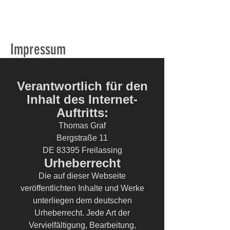
Impressum
Verantwortlich für den
Inhalt des Internet-
Auftritts:
Thomas Graf
Bergstraße 11
DE 83395 Freilassing
Urheberrecht
Die auf dieser Webseite
veröffentlichten Inhalte und Werke
unterliegen dem deutschen
Urheberrecht. Jede Art der
Vervielfältigung, Bearbeitung,