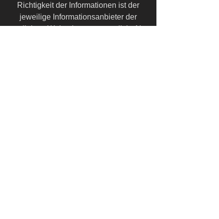
Richtigkeit der Informationen ist der
jeweilige Informationsanbieter der
verlinkten Webseite verantwortlich. Als
die Verlinkung vorgenommen wurde,
waren für uns keine Rechtsverstöße
erkennbar. Sollte uns eine
Rechtsverletzung bekannt werden, wird
der jeweilige Link umgehend von uns
entfernt.